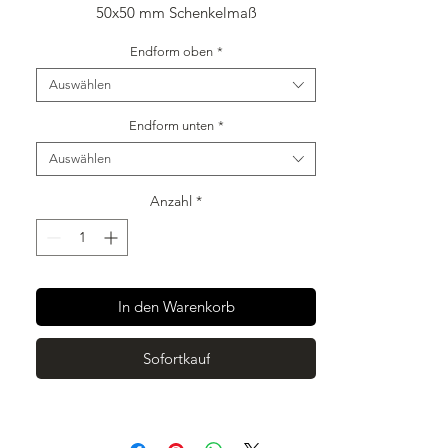
50x50 mm Schenkelmaß
1,5mm stark
Endform oben
*
500 mm lang
Auswählen
Endform unten
*
Auswählen
Anzahl
*
In den Warenkorb
Sofortkauf