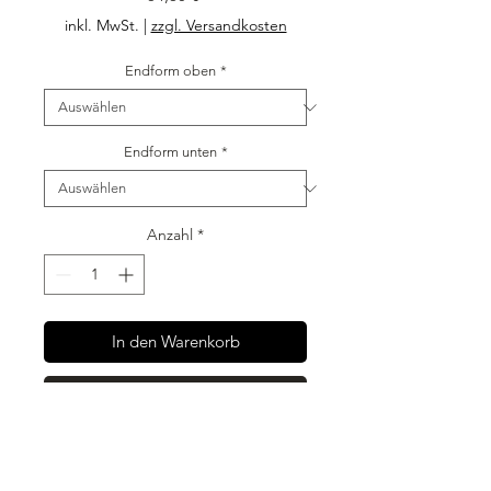
inkl. MwSt.
|
zzgl. Versandkosten
Endform oben
*
Endform unten
*
Anzahl
*
In den Warenkorb
Sofortkauf
6 Stück Kantenschutz Edelstahl
Gerade Schenkel