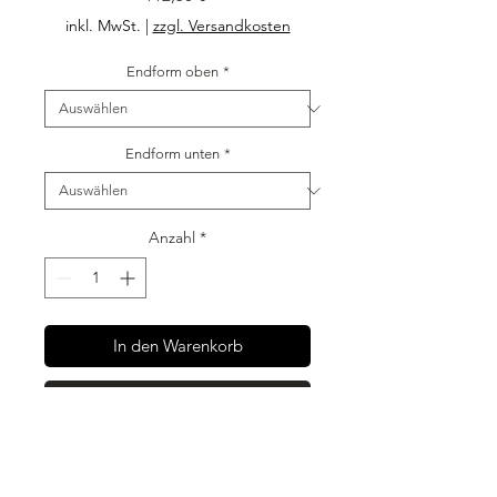
inkl. MwSt.
|
zzgl. Versandkosten
Endform oben
*
Endform unten
*
Anzahl
*
In den Warenkorb
Sofortkauf
6 Stück Kantenschutz Edelstahl
Angekantete Schenkel