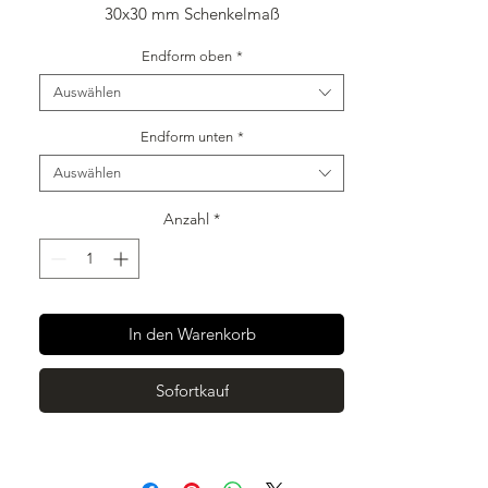
30x30 mm Schenkelmaß
1,5mm stark
Endform oben
*
1750 mm lang
Auswählen
Endform unten
*
Auswählen
Anzahl
*
In den Warenkorb
Sofortkauf