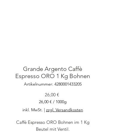
Grande Argento Caffè
Espresso ORO 1 Kg Bohnen
Artikelnummer: 4280001433205
Preis
26,00 €
26,00 €
/
1000g
26,00 €
inkl. MwSt.
|
zzgl. Versandkosten
pro
1000
Caffè Espresso ORO Bohnen im 1 Kg
Gramm
Beutel mit Ventil.