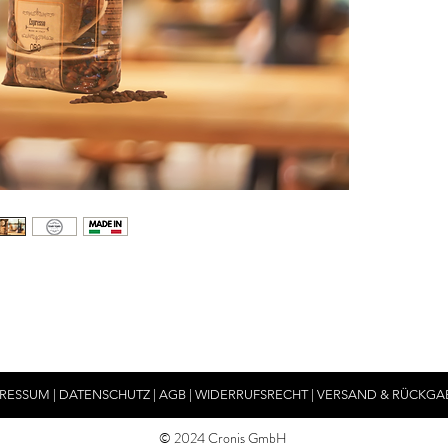
PRESSUM
|
DATENSCHUTZ
|
AGB
|
WIDERRUFSRECHT
|
VERSAND & RÜCKGA
© 2024 Cronis GmbH