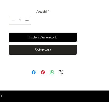
Abgerundeter Caffè mit schöner Crema.
Anzahl
*
In Italien geröstet.
In den Warenkorb
Sofortkauf
BE